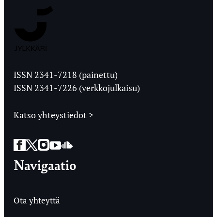
Jyväskylän
Ylioppilaslehti
ISSN 2341-7218 (painettu)
ISSN 2341-7226 (verkkojulkaisu)
Katso yhteystiedot >
Facebook
Twitter
Instagram
YouTube
SoundCloud
Navigaatio
Ota yhteyttä