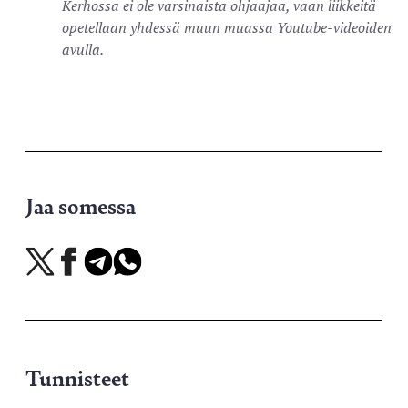
Kerhossa ei ole varsinaista ohjaajaa, vaan liikkeitä
opetellaan yhdessä muun muassa Youtube-videoiden
avulla.
Jaa somessa
Jaa
Jaa
Jaa
Jaa
X-
Facebookissa
Telegramissa
WhatsAppissa
palvelussa
Tunnisteet