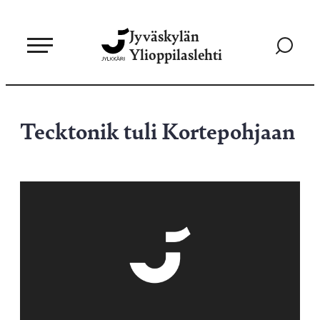
Siirry
Jyväskylän
suoraan
Siirry
Ylioppilaslehti
sisältöön
hakusivul
Tecktonik tuli Kortepohjaan