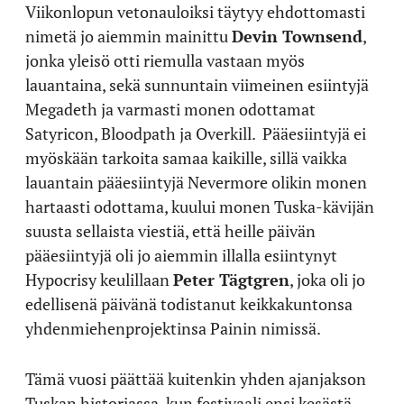
Viikonlopun vetonauloiksi täytyy ehdottomasti
nimetä jo aiemmin mainittu
Devin Townsend
,
jonka yleisö otti riemulla vastaan myös
lauantaina, sekä sunnuntain viimeinen esiintyjä
Megadeth ja varmasti monen odottamat
Satyricon, Bloodpath ja Overkill. Pääesiintyjä ei
myöskään tarkoita samaa kaikille, sillä vaikka
lauantain pääesiintyjä Nevermore olikin monen
hartaasti odottama, kuului monen Tuska-kävijän
suusta sellaista viestiä, että heille päivän
pääesiintyjä oli jo aiemmin illalla esiintynyt
Hypocrisy keulillaan
Peter Tägtgren
, joka oli jo
edellisenä päivänä todistanut keikkakuntonsa
yhdenmiehenprojektinsa Painin nimissä.
Tämä vuosi päättää kuitenkin yhden ajanjakson
Tuskan historiassa, kun festivaali ensi kesästä