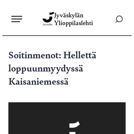
Siirry
Jyväskylän
suoraan
Siirry
Ylioppilaslehti
sisältöön
hakusivul
Soitinmenot: Hellettä
loppuunmyydyssä
Kaisaniemessä