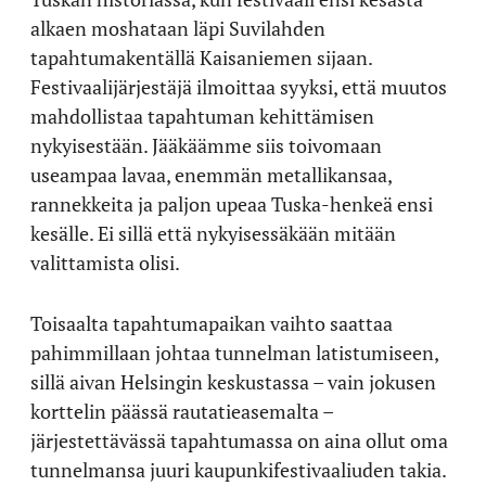
alkaen moshataan läpi Suvilahden
tapahtumakentällä Kaisaniemen sijaan.
Festivaalijärjestäjä ilmoittaa syyksi, että muutos
mahdollistaa tapahtuman kehittämisen
nykyisestään. Jääkäämme siis toivomaan
useampaa lavaa, enemmän metallikansaa,
rannekkeita ja paljon upeaa Tuska-henkeä ensi
kesälle. Ei sillä että nykyisessäkään mitään
valittamista olisi.
Toisaalta tapahtumapaikan vaihto saattaa
pahimmillaan johtaa tunnelman latistumiseen,
sillä aivan Helsingin keskustassa – vain jokusen
korttelin päässä rautatieasemalta –
järjestettävässä tapahtumassa on aina ollut oma
tunnelmansa juuri kaupunkifestivaaliuden takia.