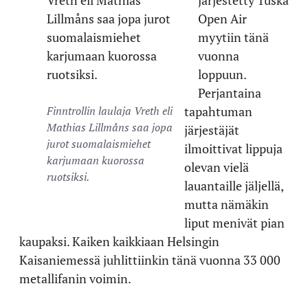
Open Air
myytiin tänä
vuonna
loppuun.
Perjantaina
Finntrollin laulaja Vreth eli
tapahtuman
Mathias Lillmåns saa jopa
järjestäjät
jurot suomalaismiehet
ilmoittivat lippuja
karjumaan kuorossa
olevan vielä
ruotsiksi.
lauantaille jäljellä,
mutta nämäkin
liput menivät pian
kaupaksi. Kaiken kaikkiaan Helsingin
Kaisaniemessä juhlittiinkin tänä vuonna 33 000
metallifanin voimin.