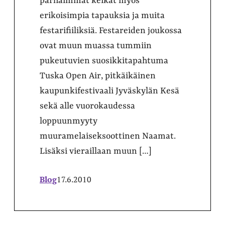
parhaimmat keikat myös
erikoisimpia tapauksia ja muita
festarifiiliksiä. Festareiden joukossa
ovat muun muassa tummiin
pukeutuvien suosikkitapahtuma
Tuska Open Air, pitkäikäinen
kaupunkifestivaali Jyväskylän Kesä
sekä alle vuorokaudessa
loppuunmyyty
muuramelaiseksoottinen Naamat.
Lisäksi vieraillaan muun […]
Blog
17.6.2010