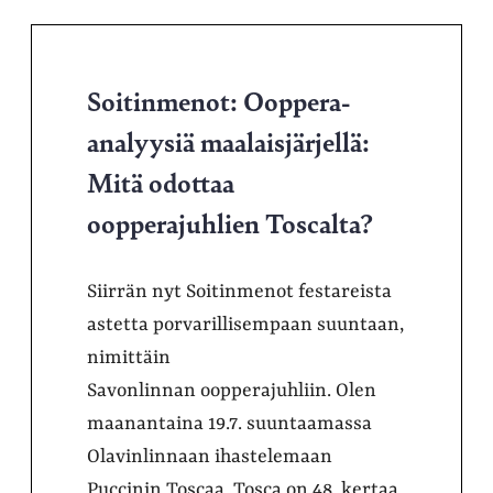
Soitinmenot: Ooppera-
analyysiä maalaisjärjellä:
Mitä odottaa
oopperajuhlien Toscalta?
Siirrän nyt Soitinmenot festareista
astetta porvarillisempaan suuntaan,
nimittäin
Savonlinnan oopperajuhliin. Olen
maanantaina 19.7. suuntaamassa
Olavinlinnaan ihastelemaan
Puccinin Toscaa. Tosca on 48. kertaa