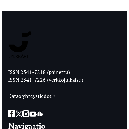
Jyväskylän
Ylioppilaslehti
ISSN 2341-7218 (painettu)
ISSN 2341-7226 (verkkojulkaisu)
Katso yhteystiedot >
Facebook
Twitter
Instagram
YouTube
SoundCloud
Navigaatio