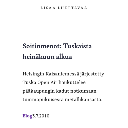
LISÄÄ LUETTAVAA
Soitinmenot: Tuskaista
heinäkuun alkua
Helsingin Kaisaniemessä järjestetty
Tuska Open Air houkuttelee
pääkaupungin kadut notkumaan
tummapukuisesta metallikansasta.
Blog
3.7.2010