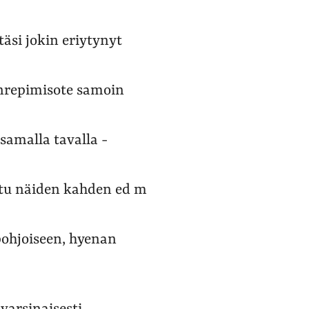
äsi jokin eriytynyt
inrepimisote samoin
samalla tavalla -
itu näiden kahden ed m
pohjoiseen, hyenan