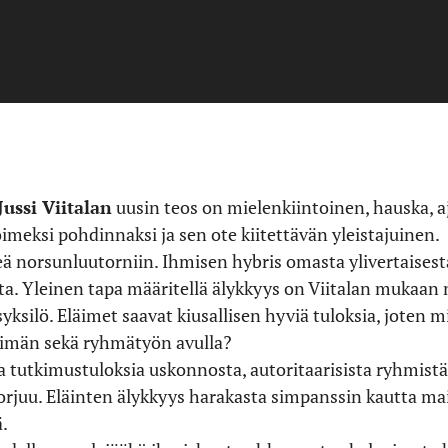
Jussi Viitalan
uusin teos on mielenkiintoinen, hauska, a
oimeksi pohdinnaksi ja sen ote kiitettävän yleistajuinen.
eä norsunluutorniin. Ihmisen hybris omasta ylivertaisest
. Yleinen tapa määritellä älykkyys on Viitalan mukaan ni
ksilö. Eläimet saavat kiusallisen hyviä tuloksia, joten m
erimän sekä ryhmätyön avulla?
ia tutkimustuloksia uskonnosta, autoritaarisista ryhmistä,
rjuu. Eläinten älykkyys harakasta simpanssin kautta ma
.