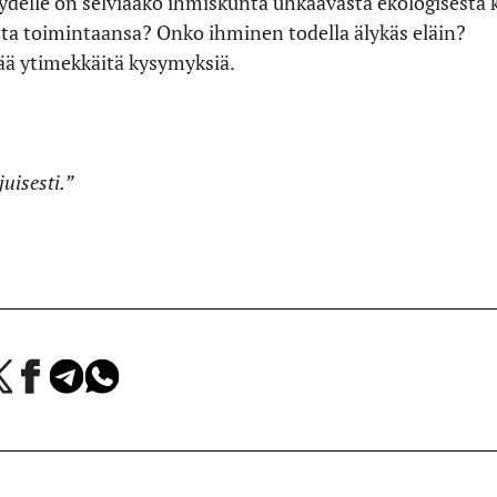
ydelle on selviääkö ihmiskunta uhkaavasta ekologisesta k
 toimintaansa? Onko ihminen todella älykäs eläin?
ttää ytimekkäitä kysymyksiä.
uisesti.”
a
Jaa
Jaa
Jaa
Facebookissa
Telegramissa
WhatsAppissa
lvelussa