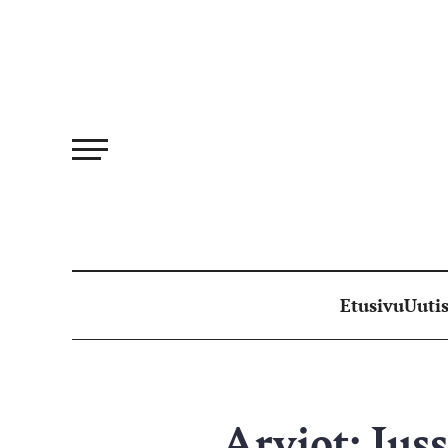
Siirry
suoraan
sisältöön
Etusivu
Uutis
Arviot: Juss