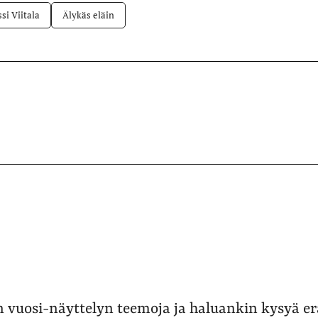
ssi Viitala
Älykäs eläin
 vuosi-näyttelyn teemoja ja haluankin kysyä e