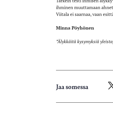
Tärkein testi ihmisen älykky
ihminen muuttamaan ahnetta
Viitala ei saarnaa, vaan esi
Minna Pöyhönen
”Älykkäitä kysymyksiä yleistaj
Jaa somessa
Ja
X-
pa