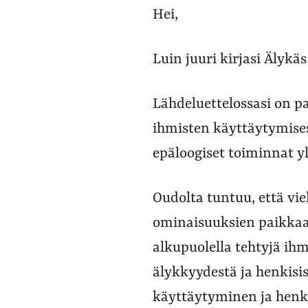
Hei,
Luin juuri kirjasi Älykäs
Lähdeluettelossasi on pa
ihmisten käyttäytymises
epäloogiset toiminnat y
Oudolta tuntuu, että vi
ominaisuuksien paikkaa 
alkupuolella tehtyjä ih
älykkyydestä ja henkisis
käyttäytyminen ja henkis