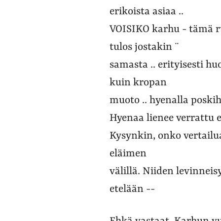
erikoista asiaa ..
VOISIKO karhu - tämä ru
tulos jostakin ¨
samasta .. erityisesti 
kuin kropan
muoto .. hyenalla poskih
Hyenaa lienee verrattu
Kysynkin, onko vertail
eläimen
välillä. Niiden levinne
etelään --