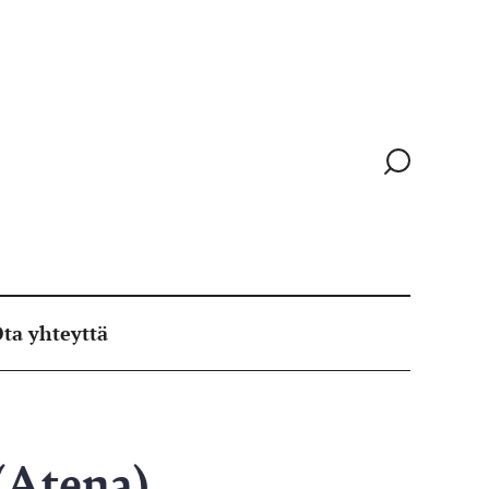
Siirry
hakusivull
ta yhteyttä
 (Atena)