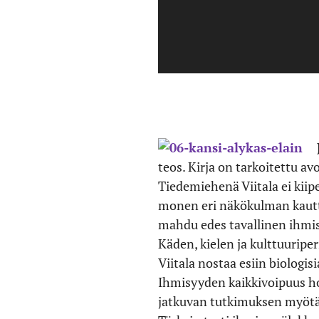
teos. Kirja on tarkoitettu av
Tiedemiehenä Viitala ei kiip
monen eri näkökulman kautta
mahdu edes tavallinen ihmisy
Käden, kielen ja kulttuurip
Viitala nostaa esiin biologis
Ihmisyyden kaikkivoipuus ho
jatkuvan tutkimuksen myötä