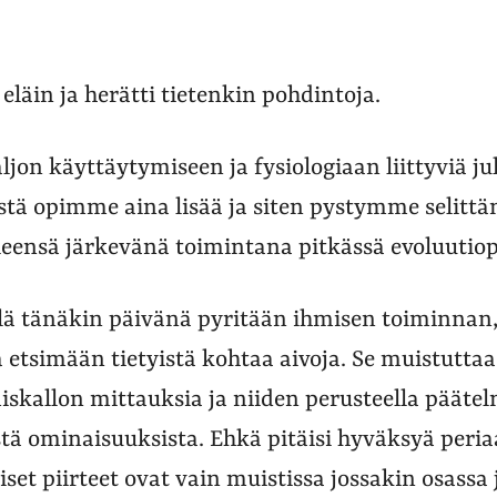
 eläin ja herätti tietenkin pohdintoja.
ljon käyttäytymiseen ja fysiologiaan liittyviä jul
tä opimme aina lisää ja siten pystymme selitt
leensä järkevänä toimintana pitkässä evoluutiop
elä tänäkin päivänä pyritään ihmisen toiminnan,
etsimään tietyistä kohtaa aivoja. Se muistutta
miskallon mittauksia ja niiden perusteella pääte
tä ominaisuuksista. Ehkä pitäisi hyväksyä peria
et piirteet ovat vain muistissa jossakin osassa j