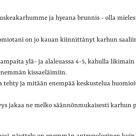
skeakarhumme ja hyeana brunnis - olla mielest
huomiotani on jo kauan kiinnittänyt karhun saali
ampaita ylä- ja alaleuassa 4-5, kahulla likimain 
 enemmän kissaeläimiin.
ua tehty ja mitään enempää keskustelua huomio
isyys jakaa ne melko säännönmukaisesti karhun 