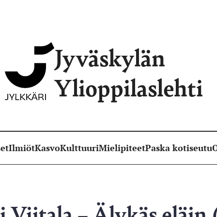
Jyväskylän
Ylioppilaslehti
et
Ilmiöt
Kasvo
Kulttuuri
Mielipiteet
Paska kotiseutu
O
i Viitala – Älykäs eläin