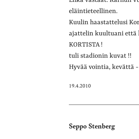
Ehkä vastaat. Karhun v
eläintieteellinen.
Kuulin haastattelusi Kor
ajattelin kuultuani ett
KORTISTA !
tuli stadionin kuvat !!
Hyvää vointia, kevättä 
19.4.2010
Seppo Stenberg