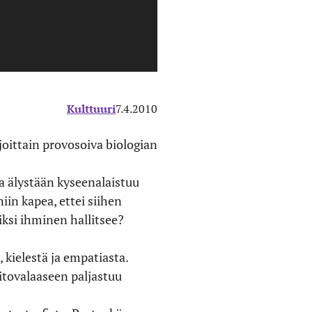
Kulttuuri
7.4.2010
joittain provosoiva biologian
a älystään kyseenalaistuu
in kapea, ettei siihen
iksi ihminen hallitsee?
 kielestä ja empatiasta.
itovalaaseen paljastuu