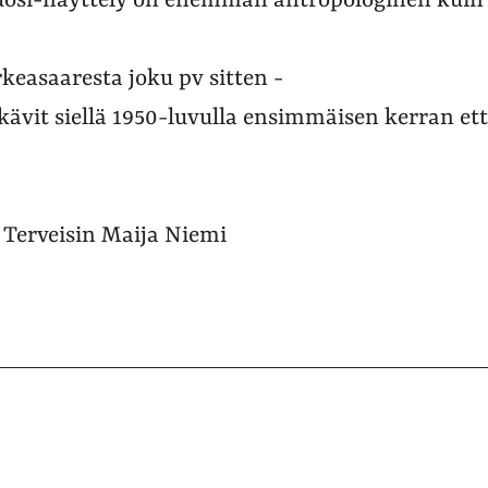
uosi-näyttely on enemmän antropologinen kuin 
keasaaresta joku pv sitten -
ä kävit siellä 1950-luvulla ensimmäisen kerran 
- Terveisin Maija Niemi