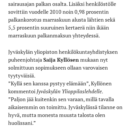
sairausajan palkan osalta. Lisäksi henkilöstölle
sovittiin vuodelle 2010 noin 0,98 prosentin
palkankorotus marraskuun alusta lähtien sekä
5,5 prosentin suuruinen kertaerä niin ikään
marraskuun palkanmaksun yhteydessä.
Jyväskylän yliopiston henkilökuntayhdistyksen
puheenjohtaja
Saija Kyllösen
mukaan nyt
solmittuun sopimukseen ollaan varovaisen
tyytyväisiä.
”Kyllä sen kanssa pystyy elämään”, Kyllönen
kommentoi
Jyväskylän Ylioppilaslehdelle
.
”Paljon jää kuitenkin sen varaan, millä tavalla
aikaisemmin on toimittu. Jyväskylässä tilanne on
hyvä, mutta monesta muusta talosta olen
huolissani.”