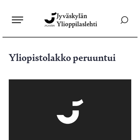
Siirry
Jyväskylän
suoraan
Siirry
Ylioppilaslehti
sisältöön
hakusivul
Yliopistolakko peruuntui