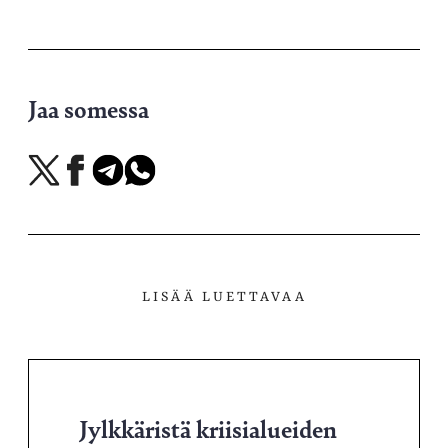
Jaa somessa
Jaa
Jaa
Jaa
Jaa
X-
Facebookissa
Telegramissa
WhatsAppissa
palvelussa
LISÄÄ LUETTAVAA
Jylkkäristä kriisialueiden