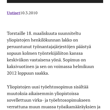
Uutiset
10.3.2010
Torstaille 18. maaliskuuta suunniteltu
yliopistojen henkilökunnan lakko on
peruuntunut työnantajajärjestöjen päästyä
sopuun kolmen työntekijäliiton kanssa
keskiviikon vastaisena yönä. Sopimus on
kaksivuotinen ja sen on voimassa helmikuun
2012 loppuun saakka.
Yliopistojen uusi työehtosopimus sisältää
muutoksia aikaisemmin yliopistoissa
sovellettuun virka- ja työehtosopimukseen
verrattuna muun muassa työaikamääräyksien ja