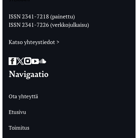
Jyväskylän
Ylioppilaslehti
ISSN 2341-7218 (painettu)
ISSN 2341-7226 (verkkojulkaisu)
Katso yhteystiedot >
Facebook
Twitter
Instagram
YouTube
SoundCloud
Navigaatio
Ota yhteyttä
Etusivu
Toimitus