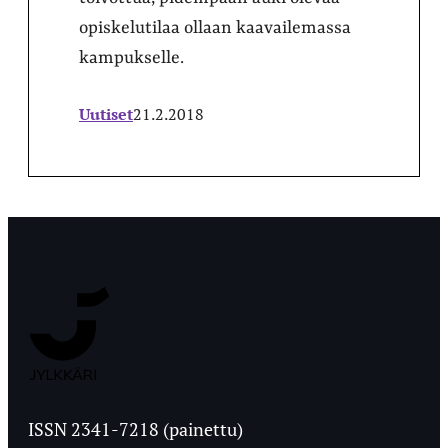
opiskelutilaa ollaan kaavailemassa
kampukselle.
Uutiset
21.2.2018
Jyväskylän
Ylioppilaslehti
ISSN 2341-7218 (painettu)