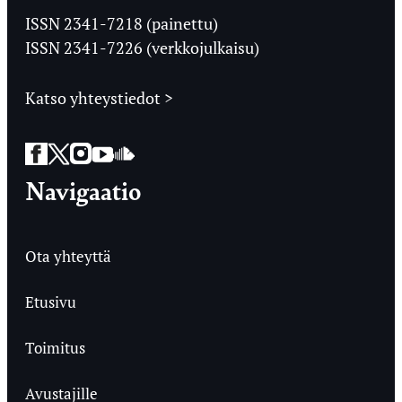
Ylioppilaslehti
ISSN 2341-7218 (painettu)
ISSN 2341-7226 (verkkojulkaisu)
Katso yhteystiedot >
Facebook
Twitter
Instagram
YouTube
SoundCloud
Navigaatio
Ota yhteyttä
Etusivu
Toimitus
Avustajille