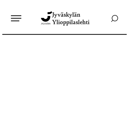
Siirry
Jyväskylän
suoraan
Siirry
Ylioppilaslehti
sisältöön
hakusivul