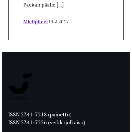
Paekan päälle […]
Mielipiteet
13.2.2017
Jyväskylän
Ylioppilaslehti
ISSN 2341-7218 (painettu)
ISSN 2341-7226 (verkkojulkaisu)