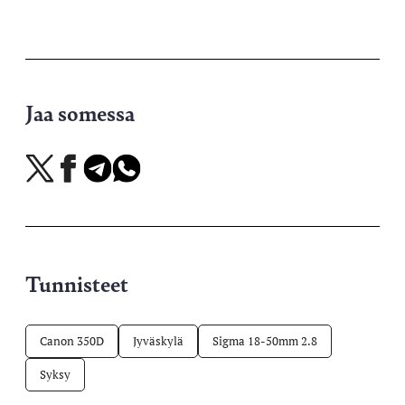
Jaa somessa
Jaa
Jaa
Jaa
Jaa
X-
Facebookissa
Telegramissa
WhatsAppissa
palvelussa
Tunnisteet
Canon 350D
Jyväskylä
Sigma 18-50mm 2.8
Syksy