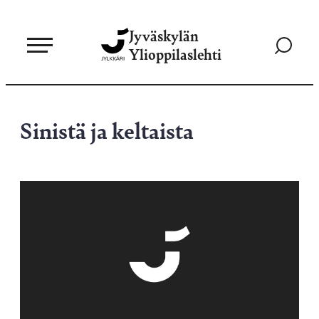
Siirry
Jyväskylän
suoraan
Siirry
Ylioppilaslehti
sisältöön
hakusivul
Sinistä ja keltaista