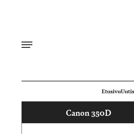
Siirry
suoraan
sisältöön
Etusivu
Uutis
Canon 350D