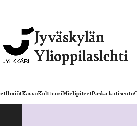
Jyväskylän
Ylioppilaslehti
et
Ilmiöt
Kasvo
Kulttuuri
Mielipiteet
Paska kotiseutu
O