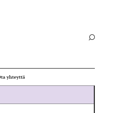
Siirry
hakusivull
ta yhteyttä