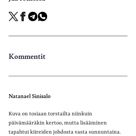
Jaa
Jaa
Jaa
Jaa
X-
Facebookissa
Telegramissa
WhatsAppissa
palvelussa
Kommentit
Natanael Sinisalo
Kuva on tosiaan torstailta niinkuin
päivämääräkin kertoo, mutta lisääminen
tapahtui kiireiden johdosta vasta sunnuntaina.