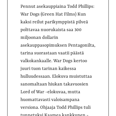
Pennut asekauppiaina Todd Phillips:
War Dogs (Green Hat Films) Kun
kaksi reilut parikymppistä pilveä
polttavaa nuorukaista saa 300
miljoonan dollarin
asekauppasopimuksen Pentagonilta,
tarina suorastaan vaatii päästä
valkokankaalle. War Dogs kertoo
juuri tuon tarinan kaikessa
hulluudessaan. Elokuva muistuttaa
sanomaltaan hiukan takavuosien
Lord of War -elokuvaa, mutta
huomattavasti valoisampana
versiona. Ohjaaja Todd Phillips tuli
tunnetuksi Kaamea kankkunen -