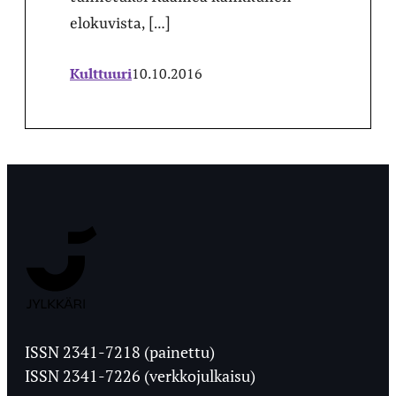
elokuvista, […]
Kulttuuri
10.10.2016
Jyväskylän
Ylioppilaslehti
ISSN 2341-7218 (painettu)
ISSN 2341-7226 (verkkojulkaisu)