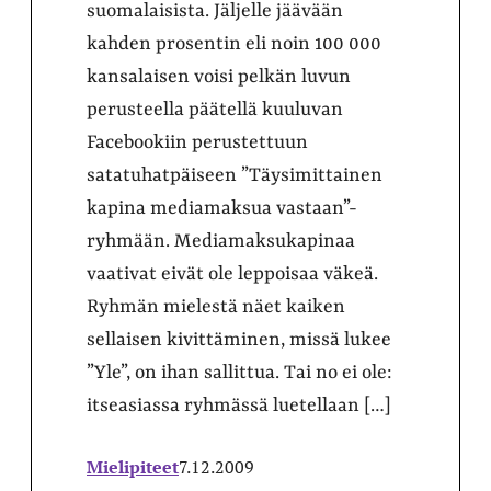
suomalaisista. Jäljelle jäävään
kahden prosentin eli noin 100 000
kansalaisen voisi pelkän luvun
perusteella päätellä kuuluvan
Facebookiin perustettuun
satatuhatpäiseen ”Täysimittainen
kapina mediamaksua vastaan”-
ryhmään. Mediamaksukapinaa
vaativat eivät ole leppoisaa väkeä.
Ryhmän mielestä näet kaiken
sellaisen kivittäminen, missä lukee
”Yle”, on ihan sallittua. Tai no ei ole:
itseasiassa ryhmässä luetellaan […]
Mielipiteet
7.12.2009