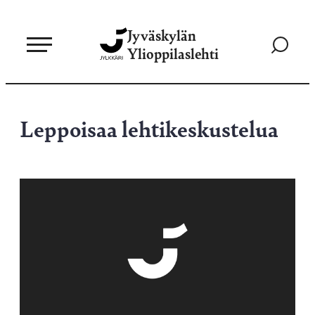
Siirry
Jyväskylän
suoraan
Siirry
Ylioppilaslehti
sisältöön
hakusivul
Leppoisaa lehtikeskustelua