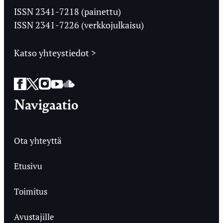
Ylioppilaslehti
ISSN 2341-7218 (painettu)
ISSN 2341-7226 (verkkojulkaisu)
Katso yhteystiedot >
Facebook
Twitter
Instagram
YouTube
SoundCloud
Navigaatio
Ota yhteyttä
Etusivu
Toimitus
Avustajille