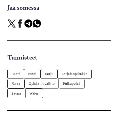
Jaa somessa
Jaa
Jaa
Jaa
Jaa
X-
Facebookissa
Telegramissa
WhatsAppissa
palvelussa
Tunnisteet
Baari
Bussi
Harju
Karjalanpiirakka
Korea
Opiskelijavaihto
Polkupyörä
Sauna
Wales