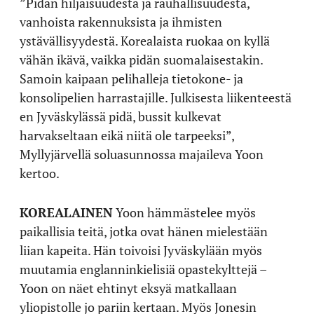
”Pidän hiljaisuudesta ja rauhallisuudesta,
vanhoista rakennuksista ja ihmisten
ystävällisyydestä. Korealaista ruokaa on kyllä
vähän ikävä, vaikka pidän suomalaisestakin.
Samoin kaipaan pelihalleja tietokone- ja
konsolipelien harrastajille. Julkisesta liikenteestä
en Jyväskylässä pidä, bussit kulkevat
harvakseltaan eikä niitä ole tarpeeksi”,
Myllyjärvellä soluasunnossa majaileva Yoon
kertoo.
KOREALAINEN
Yoon hämmästelee myös
paikallisia teitä, jotka ovat hänen mielestään
liian kapeita. Hän toivoisi Jyväskylään myös
muutamia englanninkielisiä opastekylttejä –
Yoon on näet ehtinyt eksyä matkallaan
yliopistolle jo pariin kertaan. Myös Jonesin