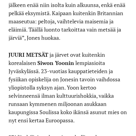
jälkeen enää niin isolta kuin alkuunsa, enkä enää
pelkää eksymistä. Kaipaan kuitenkin Britannian
maaseutua: peltoja, vaihtelevia maisemia ja
eläimiä. Täällä luonto tarkoittaa vain metsää ja
järviä”, Jones huokaa.
JUURI METSÄT
ja järvet ovat kuitenkin
korealaisen
Siwon Yoonin
lempiasioita
Jyväskylässä. 23-vuotias kauppatieteiden ja
fysiikan opiskelija on Jonesin tavoin vaihdossa
yliopistolla syksyn ajan. Yoon kertoo
selvinneensä ilman kulttuurishokkia, vaikka
runsaan kymmenen miljoonan asukkaan
kaupungissa Soulissa koko ikänsä asunut mies on
nyt ensi kertaa Euroopassa.