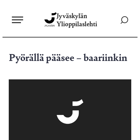
Siirry
Jyväskylän
suoraan
Siirry
Ylioppilaslehti
sisältöön
hakusivul
Pyörällä pääsee – baariinkin