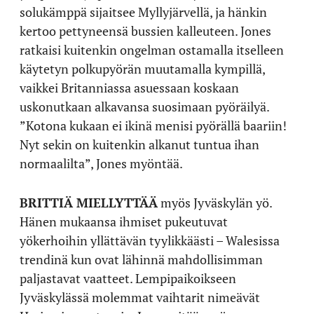
solukämppä sijaitsee Myllyjärvellä, ja hänkin
kertoo pettyneensä bussien kalleuteen. Jones
ratkaisi kuitenkin ongelman ostamalla itselleen
käytetyn polkupyörän muutamalla kympillä,
vaikkei Britanniassa asuessaan koskaan
uskonutkaan alkavansa suosimaan pyöräilyä.
”Kotona kukaan ei ikinä menisi pyörällä baariin!
Nyt sekin on kuitenkin alkanut tuntua ihan
normaalilta”, Jones myöntää.
BRITTIÄ MIELLYTTÄÄ
myös Jyväskylän yö.
Hänen mukaansa ihmiset pukeutuvat
yökerhoihin yllättävän tyylikkäästi – Walesissa
trendinä kun ovat lähinnä mahdollisimman
paljastavat vaatteet. Lempipaikoikseen
Jyväskylässä molemmat vaihtarit nimeävät