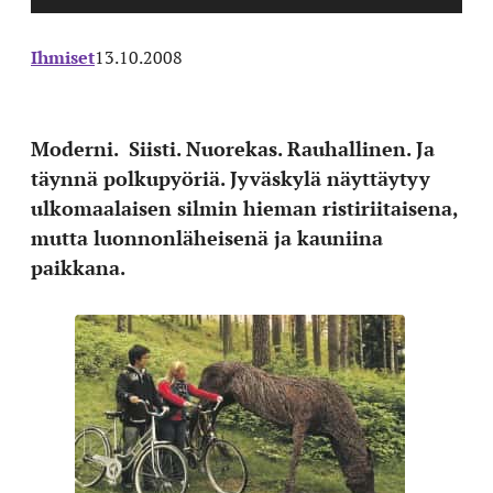
Ihmiset
13.10.2008
Moderni. Siisti. Nuorekas. Rauhallinen. Ja
täynnä polkupyöriä. Jyväskylä näyttäytyy
ulkomaalaisen silmin hieman ristiriitaisena,
mutta luonnonläheisenä ja kauniina
paikkana.