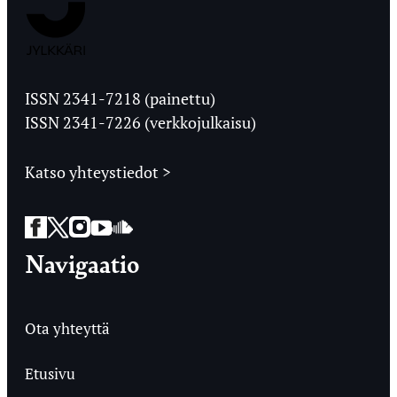
Jyväskylän
Ylioppilaslehti
ISSN 2341-7218 (painettu)
ISSN 2341-7226 (verkkojulkaisu)
Katso yhteystiedot >
Facebook
Twitter
Instagram
YouTube
SoundCloud
Navigaatio
Ota yhteyttä
Etusivu