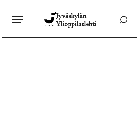
Siirry
Jyväskylän
suoraan
Siirry
Ylioppilaslehti
sisältöön
hakusivul