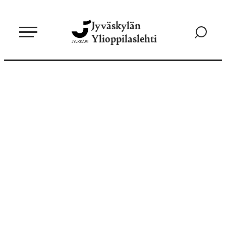
Siirry
Jyväskylän
suoraan
Siirry
Ylioppilaslehti
sisältöön
hakusivul