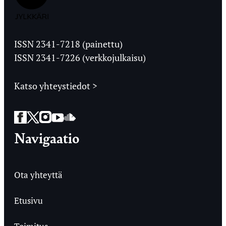
Jyväskylän
Ylioppilaslehti
ISSN 2341-7218 (painettu)
ISSN 2341-7226 (verkkojulkaisu)
Katso yhteystiedot >
Facebook
Twitter
Instagram
YouTube
SoundCloud
Navigaatio
Ota yhteyttä
Etusivu