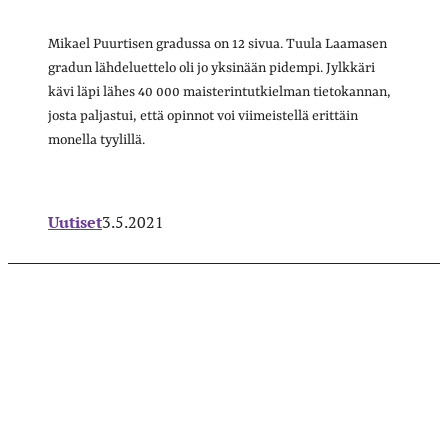
Mikael Puurtisen gradussa on 12 sivua. Tuula Laamasen
gradun lähdeluettelo oli jo yksinään pidempi. Jylkkäri
kävi läpi lähes 40 000 maisterintutkielman tietokannan,
josta paljastui, että opinnot voi viimeistellä erittäin
monella tyylillä.
Uutiset
3.5.2021