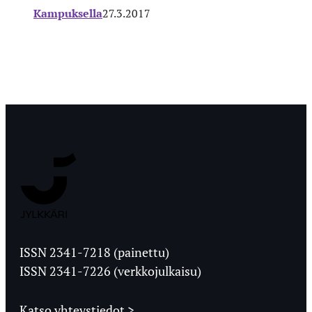
Kampuksella
27.3.2017
Jyväskylän
Ylioppilaslehti
ISSN 2341-7218 (painettu)
ISSN 2341-7226 (verkkojulkaisu)
Katso yhteystiedot >