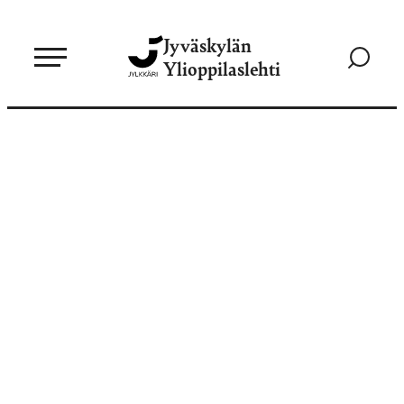
Siirry
Jyväskylän
suoraan
Siirry
Ylioppilaslehti
sisältöön
hakusivul