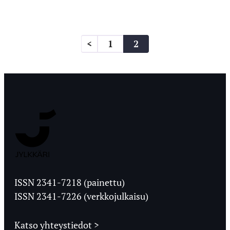
<
1
2
Jyväskylän
Ylioppilaslehti
ISSN 2341-7218 (painettu)
ISSN 2341-7226 (verkkojulkaisu)
Katso yhteystiedot >