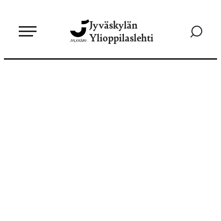
Siirry
Jyväskylän
suoraan
Siirry
Ylioppilaslehti
sisältöön
hakusivul