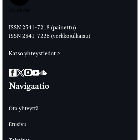
Jyväskylän
Ylioppilaslehti
ISSN 2341-7218 (painettu)
ISSN 2341-7226 (verkkojulkaisu)
Katso yhteystiedot >
Facebook
Twitter
Instagram
YouTube
SoundCloud
Navigaatio
Ota yhteyttä
Etusivu