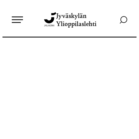
Siirry
Jyväskylän
suoraan
Siirry
Ylioppilaslehti
sisältöön
hakusivul