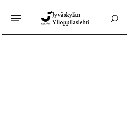
Siirry
Jyväskylän
suoraan
Siirry
Ylioppilaslehti
sisältöön
hakusivul