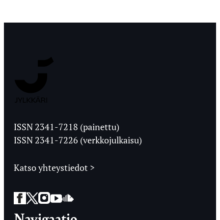
Jyväskylän
Ylioppilaslehti
ISSN 2341-7218 (painettu)
ISSN 2341-7226 (verkkojulkaisu)
Katso yhteystiedot >
Facebook
Twitter
Instagram
YouTube
SoundCloud
Navigaatio