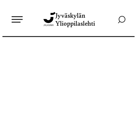
Siirry
Jyväskylän
suoraan
Siirry
Ylioppilaslehti
sisältöön
hakusivul