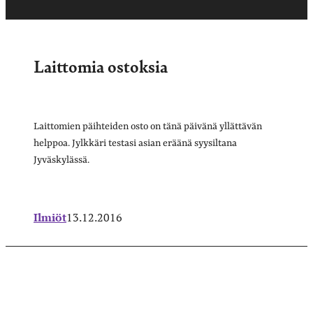
Laittomia ostoksia
Laittomien päihteiden osto on tänä päivänä yllättävän
helppoa. Jylkkäri testasi asian eräänä syysiltana
Jyväskylässä.
Ilmiöt
13.12.2016