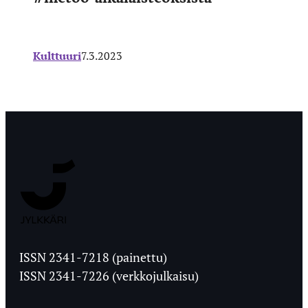
Kulttuuri
7.3.2023
Jyväskylän
Ylioppilaslehti
ISSN 2341-7218 (painettu)
ISSN 2341-7226 (verkkojulkaisu)