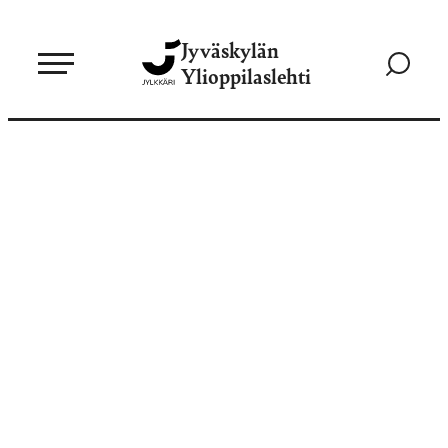
Siirry
Jyväskylän
suoraan
Siirry
Ylioppilaslehti
sisältöön
hakusivul