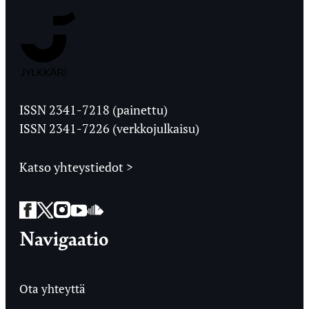
Jyväskylän
Ylioppilaslehti
ISSN 2341-7218 (painettu)
ISSN 2341-7226 (verkkojulkaisu)
Katso yhteystiedot >
Facebook
Twitter
Instagram
YouTube
SoundCloud
Navigaatio
Ota yhteyttä