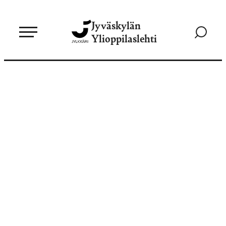
Siirry
Jyväskylän
suoraan
Siirry
Ylioppilaslehti
sisältöön
hakusivul