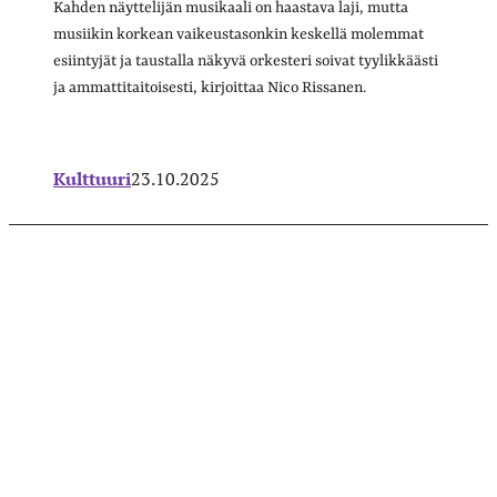
Kahden näyttelijän musikaali on haastava laji, mutta
musiikin korkean vaikeustasonkin keskellä molemmat
esiintyjät ja taustalla näkyvä orkesteri soivat tyylikkäästi
ja ammattitaitoisesti, kirjoittaa Nico Rissanen.
Kulttuuri
23.10.2025