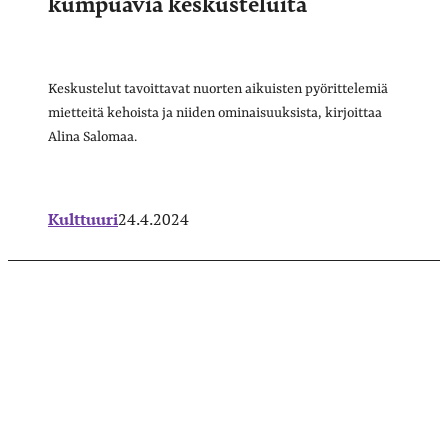
kumpuavia keskusteluita
Keskustelut tavoittavat nuorten aikuisten pyörittelemiä
mietteitä kehoista ja niiden ominaisuuksista, kirjoittaa
Alina Salomaa.
Kulttuuri
24.4.2024