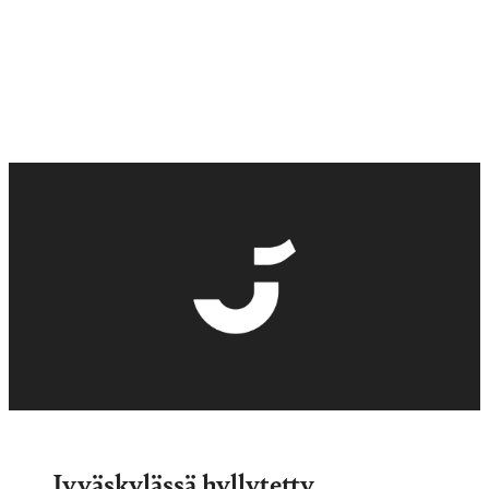
Jyväskylässä hyllytetty