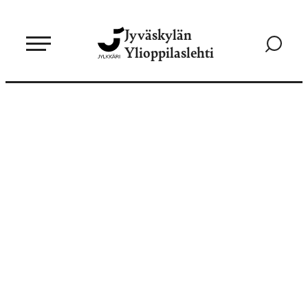
Siirry
Jyväskylän
suoraan
Siirry
Ylioppilaslehti
sisältöön
hakusivul