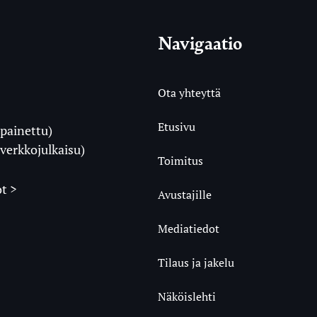
Navigaatio
Ota yhteyttä
Etusivu
painettu)
i
verkkojulkaisu)
Toimitus
t >
Avustajille
Mediatiedot
m
ube
undCloud
Tilaus ja jakelu
Näköislehti