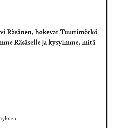
ivi Räsänen, hokevat Tuuttimörkö
imme Räsäselle ja kysyimme, mitä
ymyksen.