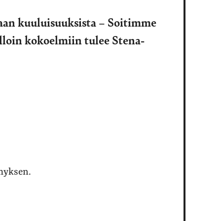
aan kuuluisuuksista – Soitimme
lloin kokoelmiin tulee Stena-
ymyksen.