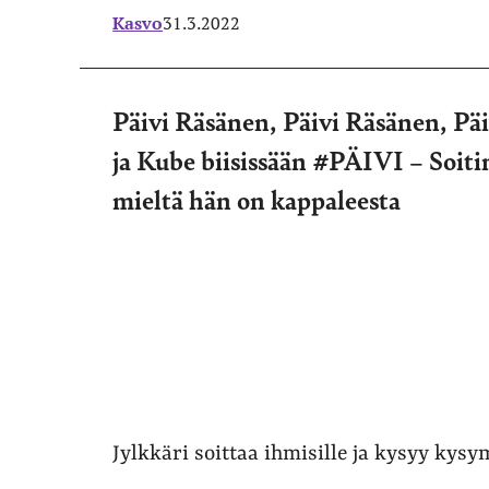
Kasvo
31.3.2022
Päivi Räsänen, Päivi Räsänen, Pä
ja Kube biisissään #PÄIVI – Soit
mieltä hän on kappaleesta
Jylkkäri soittaa ihmisille ja kysyy kys