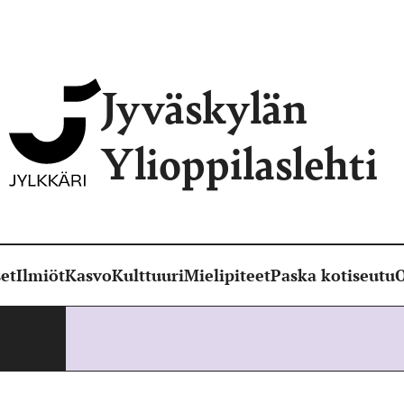
Jyväskylän
Ylioppilaslehti
et
Ilmiöt
Kasvo
Kulttuuri
Mielipiteet
Paska kotiseutu
O