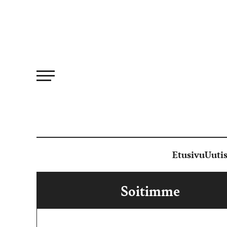
Siirry
suoraan
sisältöön
Etusivu
Uutis
Soitimme