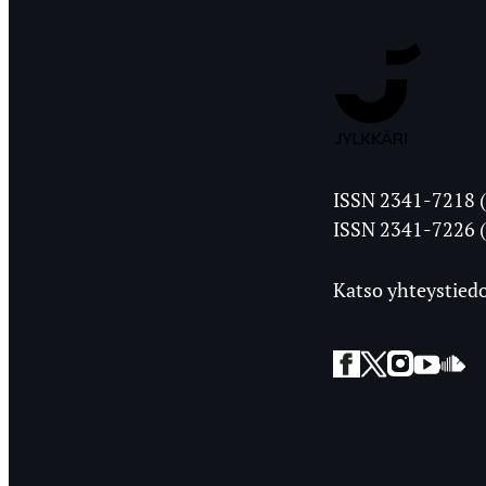
Jyväskylän
ISSN 2341-7218 (
Ylioppilasleht
ISSN 2341-7226 (
Katso yhteystiedo
Facebook
Twitter
Instagra
YouT
So