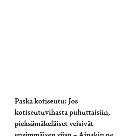
Paska kotiseutu: Jos
kotiseutuvihasta puhuttaisiin,
pieksämäkeläiset veisivät
ensimmäisen sijan – Ainakin ne,