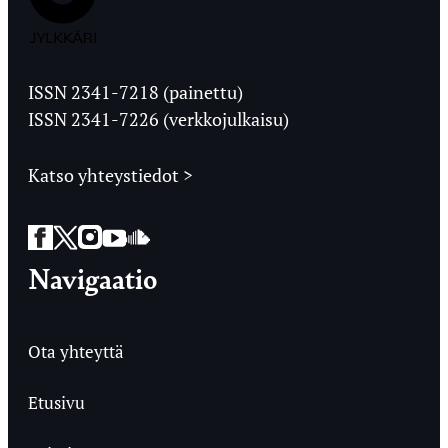
Jyväskylän
Ylioppilaslehti
ISSN 2341-7218 (painettu)
ISSN 2341-7226 (verkkojulkaisu)
Katso yhteystiedot >
Facebook
Twitter
Instagram
YouTube
SoundCloud
Navigaatio
Ota yhteyttä
Etusivu