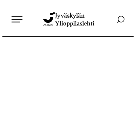
Siirry
Jyväskylän
suoraan
Siirry
Ylioppilaslehti
sisältöön
hakusivul