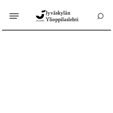
Siirry
Jyväskylän
suoraan
Siirry
Ylioppilaslehti
sisältöön
hakusivul