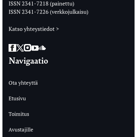
Ylioppilaslehti
ISSN 2341-7218 (painettu)
ISSN 2341-7226 (verkkojulkaisu)
Katso yhteystiedot >
Facebook
Twitter
Instagram
YouTube
SoundCloud
Navigaatio
Ota yhteyttä
Etusivu
Toimitus
Avustajille