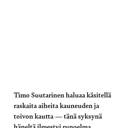
Timo Suutarinen haluaa käsitellä
raskaita aiheita kauneuden ja
toivon kautta — tänä syksynä
häneltä ilmestyi runoelma