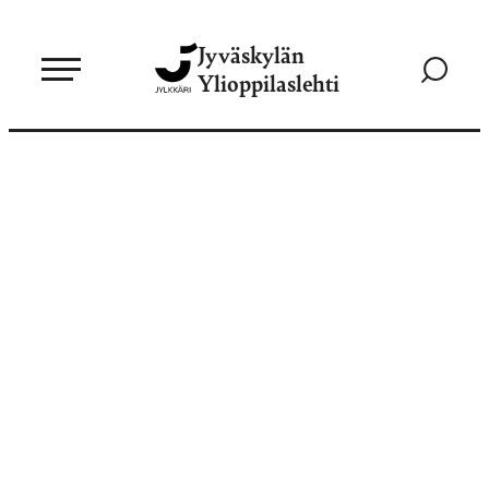
Siirry
Jyväskylän
suoraan
Siirry
Ylioppilaslehti
sisältöön
hakusivul