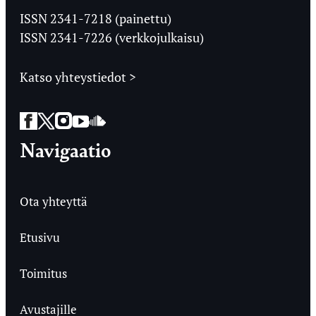
Ylioppilaslehti
ISSN 2341-7218 (painettu)
ISSN 2341-7226 (verkkojulkaisu)
Katso yhteystiedot >
Facebook
Twitter
Instagram
YouTube
SoundCloud
Navigaatio
Ota yhteyttä
Etusivu
Toimitus
Avustajille