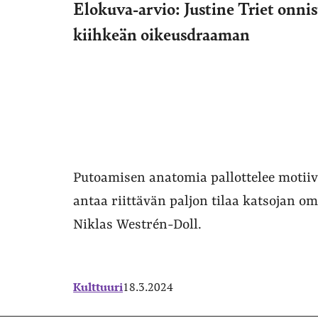
Elokuva-arvio: Justine Triet onni
kiihkeän oikeusdraaman
Putoamisen anatomia pallottelee motiiv
antaa riittävän paljon tilaa katsojan omi
Niklas Westrén-Doll.
Kulttuuri
18.3.2024