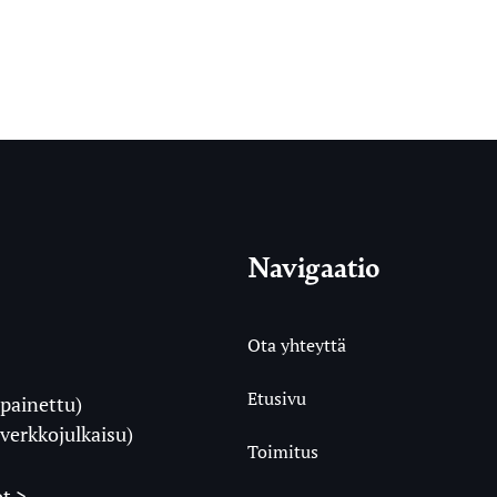
Navigaatio
Ota yhteyttä
Etusivu
painettu)
i
verkkojulkaisu)
Toimitus
t >