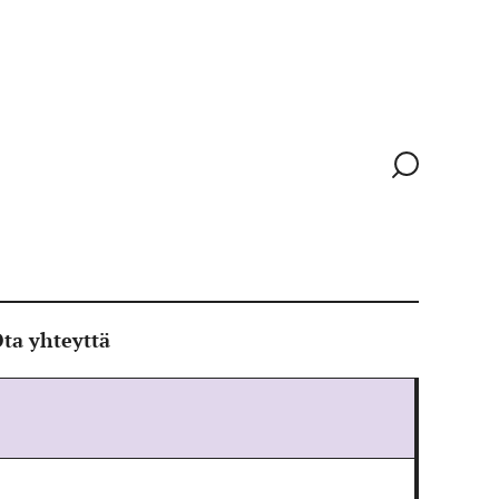
Siirry
hakusivull
ta yhteyttä