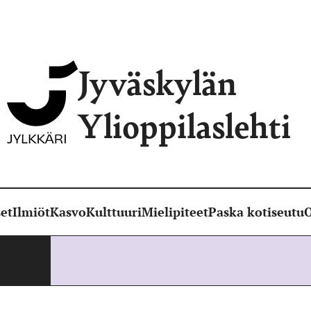
Jyväskylän
Ylioppilaslehti
et
Ilmiöt
Kasvo
Kulttuuri
Mielipiteet
Paska kotiseutu
O