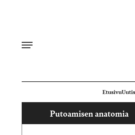
Siirry
suoraan
sisältöön
Etusivu
Uutis
Putoamisen anatomia