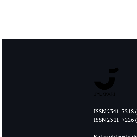
Jyväskylän
ISSN 2341-7218 (
Ylioppilasleht
ISSN 2341-7226 (
Katso yhteystiedo