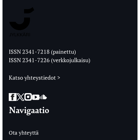
Jyväskylän
Ylioppilaslehti
ISSN 2341-7218 (painettu)
ISSN 2341-7226 (verkkojulkaisu)
Katso yhteystiedot >
Facebook
Twitter
Instagram
YouTube
SoundCloud
Navigaatio
Ota yhteyttä