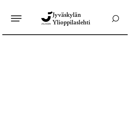
Siirry
Jyväskylän
suoraan
Siirry
Ylioppilaslehti
sisältöön
hakusivul