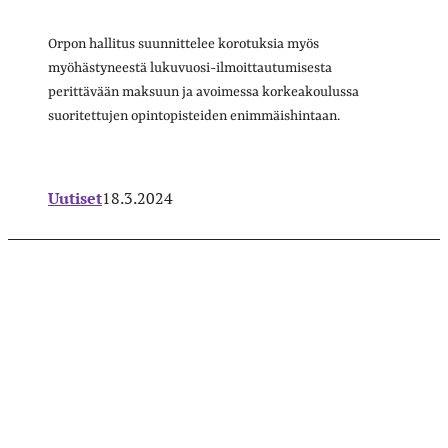
Orpon hallitus suunnittelee korotuksia myös
myöhästyneestä lukuvuosi-ilmoittautumisesta
perittävään maksuun ja avoimessa korkeakoulussa
suoritettujen opintopisteiden enimmäishintaan.
Uutiset
18.3.2024