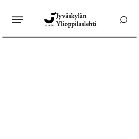
Siirry
Jyväskylän
suoraan
Siirry
Ylioppilaslehti
sisältöön
hakusivul