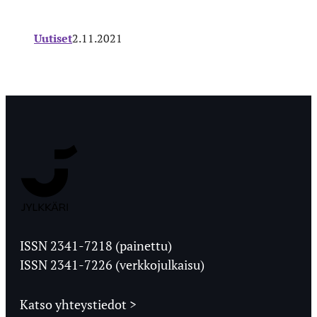
Uutiset
2.11.2021
Jyväskylän
Ylioppilaslehti
ISSN 2341-7218 (painettu)
ISSN 2341-7226 (verkkojulkaisu)
Katso yhteystiedot >