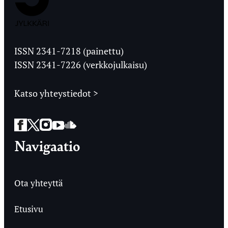
Jyväskylän
Ylioppilaslehti
ISSN 2341-7218 (painettu)
ISSN 2341-7226 (verkkojulkaisu)
Katso yhteystiedot >
Facebook
Twitter
Instagram
YouTube
SoundCloud
Navigaatio
Ota yhteyttä
Etusivu