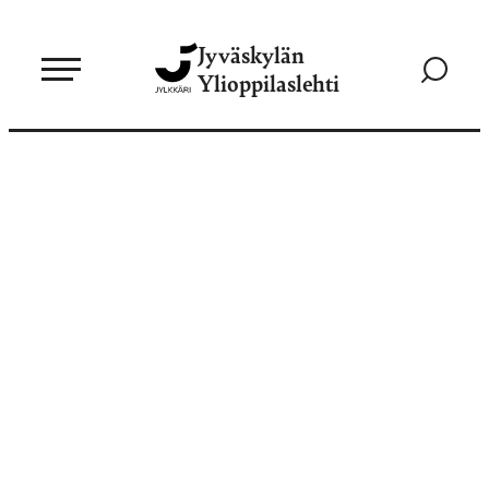
Siirry
Jyväskylän
suoraan
Siirry
Ylioppilaslehti
sisältöön
hakusivul