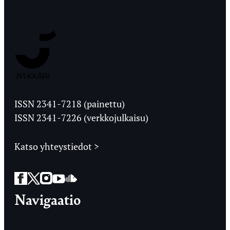
Jyväskylän
Ylioppilaslehti
ISSN 2341-7218 (painettu)
ISSN 2341-7226 (verkkojulkaisu)
Katso yhteystiedot >
Facebook
Twitter
Instagram
YouTube
SoundCloud
Navigaatio