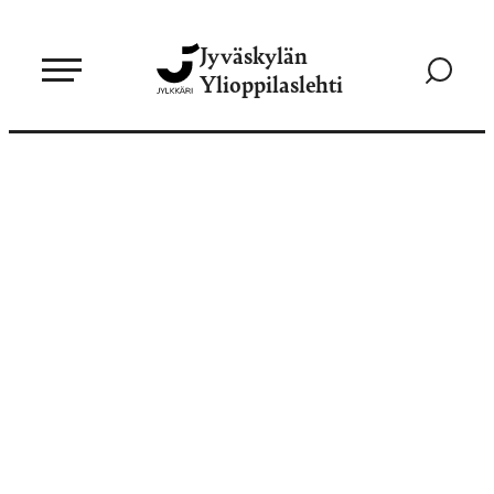
Siirry
Jyväskylän
suoraan
Siirry
Ylioppilaslehti
sisältöön
hakusivul