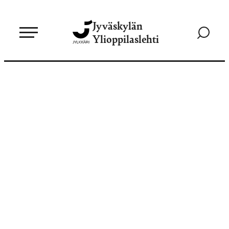
Siirry
Jyväskylän
suoraan
Siirry
Ylioppilaslehti
sisältöön
hakusivul