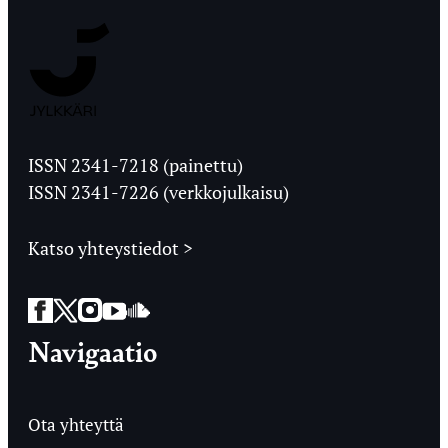
Jyväskylän
Ylioppilaslehti
ISSN 2341-7218 (painettu)
ISSN 2341-7226 (verkkojulkaisu)
Katso yhteystiedot >
Facebook
Twitter
Instagram
YouTube
SoundCloud
Navigaatio
Ota yhteyttä