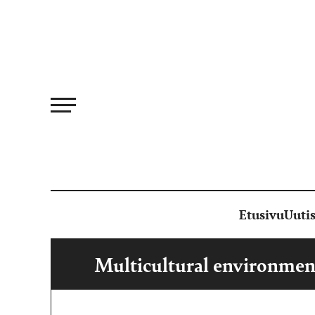
Siirry
suoraan
sisältöön
Etusivu
Uutis
Multicultural environmen