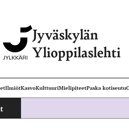
Jyväskylän
Ylioppilaslehti
et
Ilmiöt
Kasvo
Kulttuuri
Mielipiteet
Paska kotiseutu
O
t