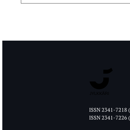
Jyväskylän
ISSN 2341-7218 (
Ylioppilasleht
ISSN 2341-7226 (