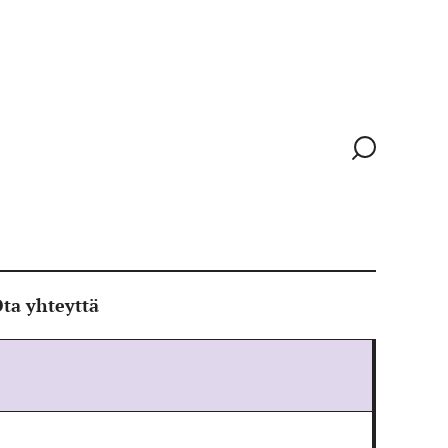
Siirry
hakusivull
ta yhteyttä