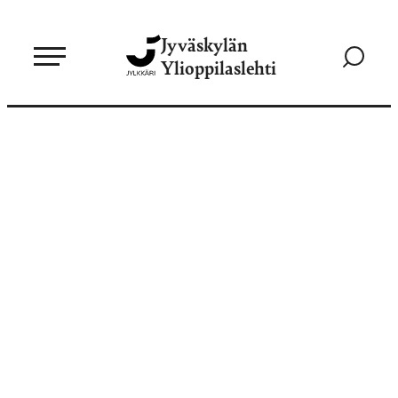
Siirry
Jyväskylän
suoraan
Siirry
Ylioppilaslehti
sisältöön
hakusivul