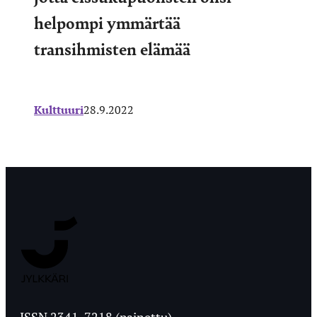
helpompi ymmärtää
transihmisten elämää
Kulttuuri
28.9.2022
Jyväskylän
Ylioppilaslehti
ISSN 2341-7218 (painettu)