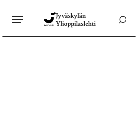
Siirry
Jyväskylän
suoraan
Siirry
Ylioppilaslehti
sisältöön
hakusivul