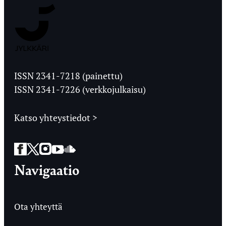
Jyväskylän
Ylioppilaslehti
ISSN 2341-7218 (painettu)
ISSN 2341-7226 (verkkojulkaisu)
Katso yhteystiedot >
Facebook
Twitter
Instagram
YouTube
SoundCloud
Navigaatio
Ota yhteyttä