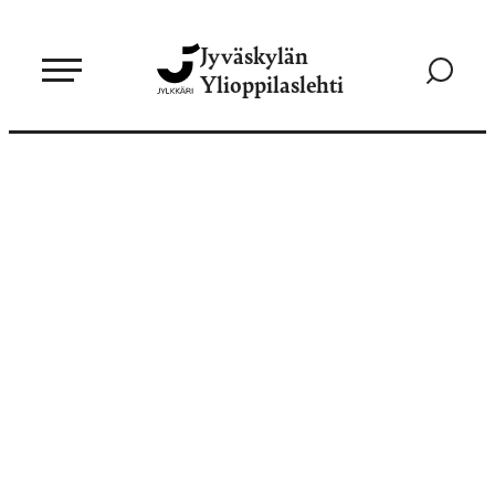
Siirry
Jyväskylän
suoraan
Siirry
Ylioppilaslehti
sisältöön
hakusivul