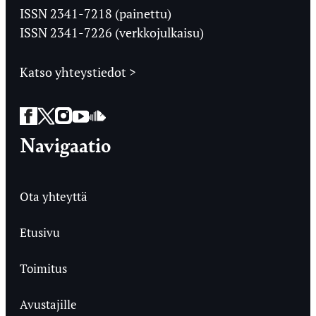
Ylioppilaslehti
ISSN 2341-7218 (painettu)
ISSN 2341-7226 (verkkojulkaisu)
Katso yhteystiedot >
Facebook
Twitter
Instagram
YouTube
SoundCloud
Navigaatio
Ota yhteyttä
Etusivu
Toimitus
Avustajille