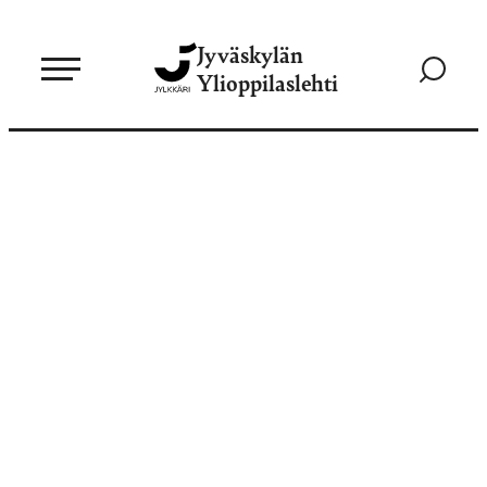
Siirry
Jyväskylän
suoraan
Siirry
Ylioppilaslehti
sisältöön
hakusivul