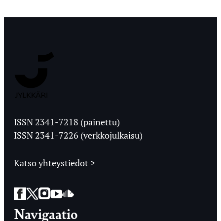
Jyväskylän
Ylioppilaslehti
ISSN 2341-7218 (painettu)
ISSN 2341-7226 (verkkojulkaisu)
Katso yhteystiedot >
Facebook
Twitter
Instagram
YouTube
SoundCloud
Navigaatio