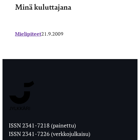
Minä kuluttajana
Mielipiteet
21.9.2009
Jyväskylän
Ylioppilaslehti
ISSN 2341-7218 (painettu)
ISSN 2341-7226 (verkkojulkaisu)