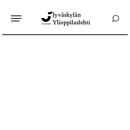
Siirry
Jyväskylän
suoraan
Siirry
Ylioppilaslehti
sisältöön
hakusivul