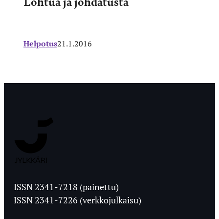
Lohtua ja johdatusta
Helpotus
21.1.2016
Jyväskylän
Ylioppilaslehti
ISSN 2341-7218 (painettu)
ISSN 2341-7226 (verkkojulkaisu)