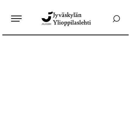
Siirry
Jyväskylän
suoraan
Siirry
Ylioppilaslehti
sisältöön
hakusivul