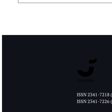
Jyväskylän
ISSN 2341-7218 (
Ylioppilasleht
ISSN 2341-7226 (