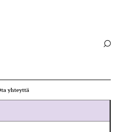
Siirry
hakusivull
ta yhteyttä