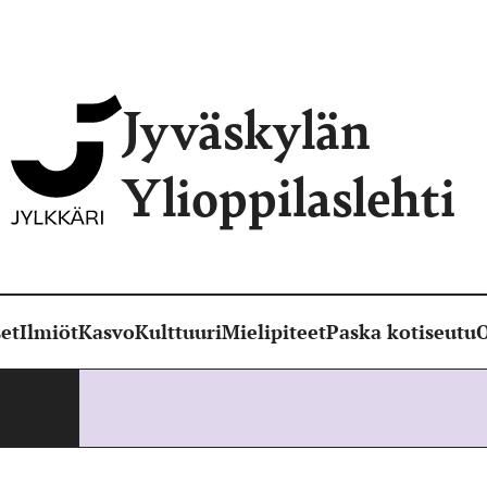
Jyväskylän
Ylioppilaslehti
et
Ilmiöt
Kasvo
Kulttuuri
Mielipiteet
Paska kotiseutu
O