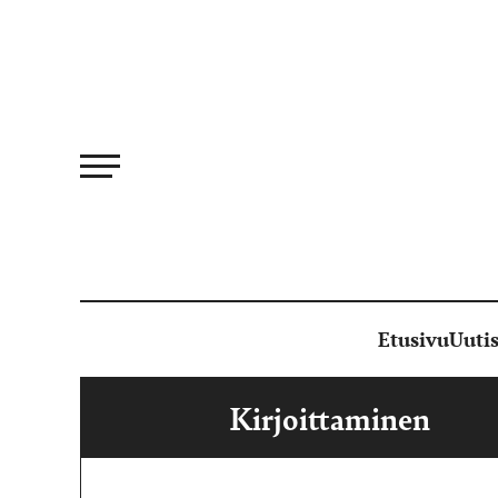
Siirry
suoraan
sisältöön
Etusivu
Uutis
Kirjoittaminen