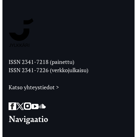
Jyväskylän
Ylioppilaslehti
ISSN 2341-7218 (painettu)
ISSN 2341-7226 (verkkojulkaisu)
Katso yhteystiedot >
Facebook
Twitter
Instagram
YouTube
SoundCloud
Navigaatio