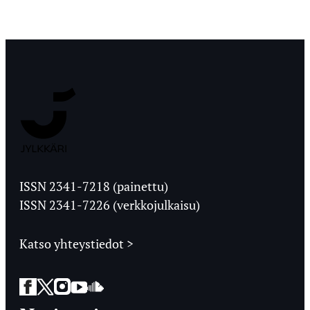
Jyväskylän
Ylioppilaslehti
ISSN 2341-7218 (painettu)
ISSN 2341-7226 (verkkojulkaisu)
Katso yhteystiedot >
Facebook
Twitter
Instagram
YouTube
SoundCloud