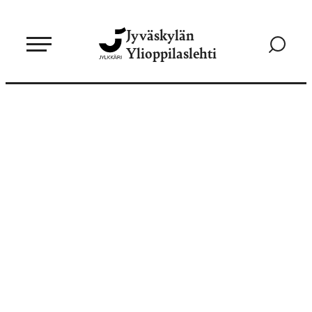
Siirry
Jyväskylän
suoraan
Siirry
Ylioppilaslehti
sisältöön
hakusivul