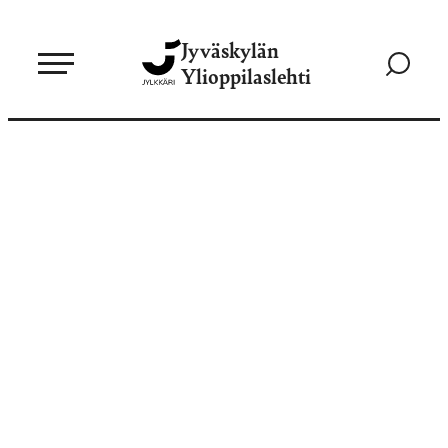
Siirry
Jyväskylän
suoraan
Siirry
Ylioppilaslehti
sisältöön
hakusivul