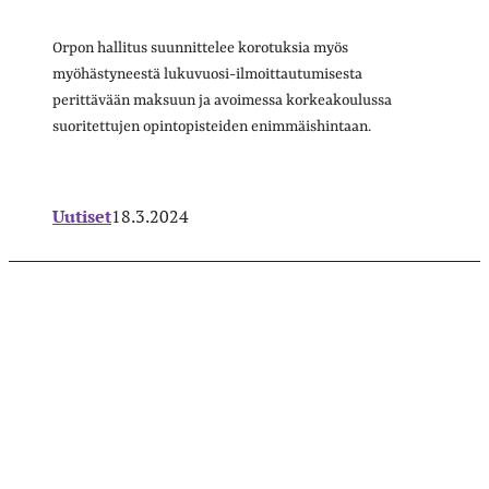
Orpon hallitus suunnittelee korotuksia myös
myöhästyneestä lukuvuosi-ilmoittautumisesta
perittävään maksuun ja avoimessa korkeakoulussa
suoritettujen opintopisteiden enimmäishintaan.
Uutiset
18.3.2024