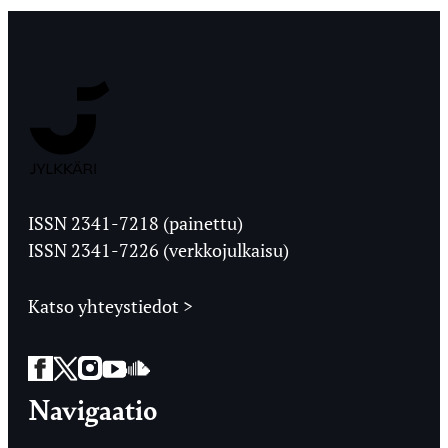
Jyväskylän
Ylioppilaslehti
ISSN 2341-7218 (painettu)
ISSN 2341-7226 (verkkojulkaisu)
Katso yhteystiedot >
Facebook
Twitter
Instagram
YouTube
SoundCloud
Navigaatio