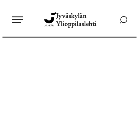
Siirry
Jyväskylän
suoraan
Siirry
Ylioppilaslehti
sisältöön
hakusivul