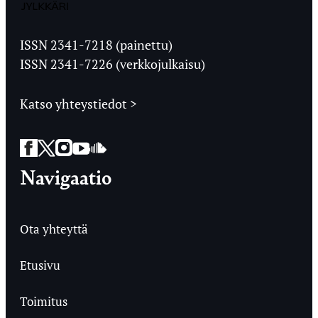
Jyväskylän
Ylioppilaslehti
ISSN 2341-7218 (painettu)
ISSN 2341-7226 (verkkojulkaisu)
Katso yhteystiedot >
Facebook
Twitter
Instagram
YouTube
SoundCloud
Navigaatio
Ota yhteyttä
Etusivu
Toimitus