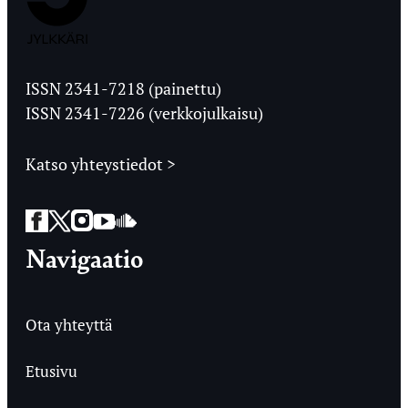
Jyväskylän
Ylioppilaslehti
ISSN 2341-7218 (painettu)
ISSN 2341-7226 (verkkojulkaisu)
Katso yhteystiedot >
Facebook
Twitter
Instagram
YouTube
SoundCloud
Navigaatio
Ota yhteyttä
Etusivu