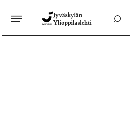
Siirry
Jyväskylän
suoraan
Siirry
Ylioppilaslehti
sisältöön
hakusivul