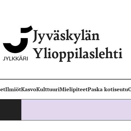
Jyväskylän
Ylioppilaslehti
et
Ilmiöt
Kasvo
Kulttuuri
Mielipiteet
Paska kotiseutu
O