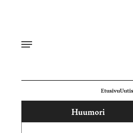
Siirry
suoraan
sisältöön
Etusivu
Uutis
Huumori