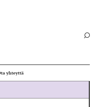
Siirry
hakusivull
ta yhteyttä