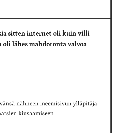
sitten internet oli kuin villi
in oli lähes mahdotonta valvoa
äivänsä nähneen meemisivun ylläpitäjä,
-natsien kiusaamiseen