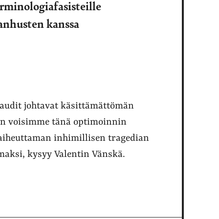
rminologiafasisteille
vanhusten kanssa
taudit johtavat käsittämättömän
ten voisimme tänä optimoinnin
aiheuttaman inhimillisen tragedian
aksi, kysyy Valentin Vänskä.