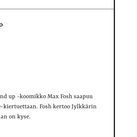
o
tand up -koomikko Max Fosh saapuu
iertuettaan. Fosh kertoo Jylkkärin
aan on kyse.