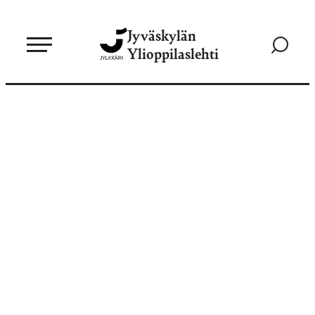
Siirry
Jyväskylän
suoraan
Siirry
Ylioppilaslehti
sisältöön
hakusivul