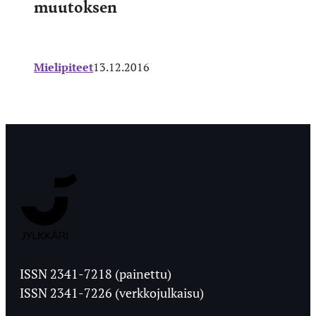
muutoksen
Mielipiteet
13.12.2016
Jyväskylän
Ylioppilaslehti
ISSN 2341-7218 (painettu)
ISSN 2341-7226 (verkkojulkaisu)