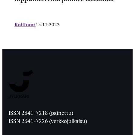
Kulttuuri
15.11.2022
Jyväskylän
Ylioppilaslehti
ISSN 2341-7218 (painettu)
ISSN 2341-7226 (verkkojulkaisu)