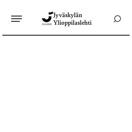
Siirry
Jyväskylän
suoraan
Siirry
Ylioppilaslehti
sisältöön
hakusivul