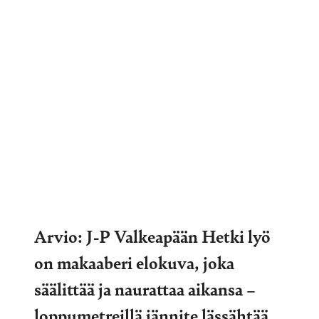
Arvio: J-P Valkeapään Hetki lyö
on makaaberi elokuva, joka
säälittää ja naurattaa aikansa –
loppumetreillä jännite lässähtää