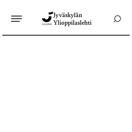
Siirry
Jyväskylän
suoraan
Siirry
Ylioppilaslehti
sisältöön
hakusivul