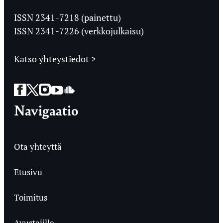
Jyväskylän
Ylioppilaslehti
ISSN 2341-7218 (painettu)
ISSN 2341-7226 (verkkojulkaisu)
Katso yhteystiedot >
Facebook
Twitter
Instagram
YouTube
SoundCloud
Navigaatio
Ota yhteyttä
Etusivu
Toimitus
Avustajille