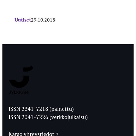
Uutiset
29.10.2018
Jyväskylän
Ylioppilaslehti
ISSN 2341-7218 (painettu)
ISSN 2341-7226 (verkkojulkaisu)
Katso yhteystiedot >