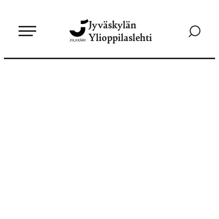
Siirry
Jyväskylän
suoraan
Siirry
Ylioppilaslehti
sisältöön
hakusivul