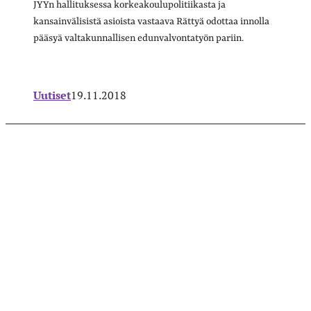
JYYn hallituksessa korkeakoulupolitiikasta ja
kansainvälisistä asioista vastaava Rättyä odottaa innolla
pääsyä valtakunnallisen edunvalvontatyön pariin.
Uutiset
19.11.2018