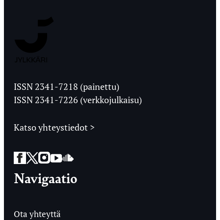
Jyväskylän
Ylioppilaslehti
ISSN 2341-7218 (painettu)
ISSN 2341-7226 (verkkojulkaisu)
Katso yhteystiedot >
Facebook
Twitter
Instagram
YouTube
SoundCloud
Navigaatio
Ota yhteyttä