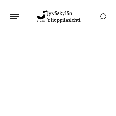
Siirry
Jyväskylän
suoraan
Siirry
Ylioppilaslehti
sisältöön
hakusivul