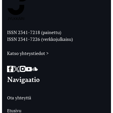
Jyväskylän
Ylioppilaslehti
ISSN 2341-7218 (painettu)
ISSN 2341-7226 (verkkojulkaisu)
Katso yhteystiedot >
Facebook
Twitter
Instagram
YouTube
SoundCloud
Navigaatio
Ota yhteyttä
Etusivu