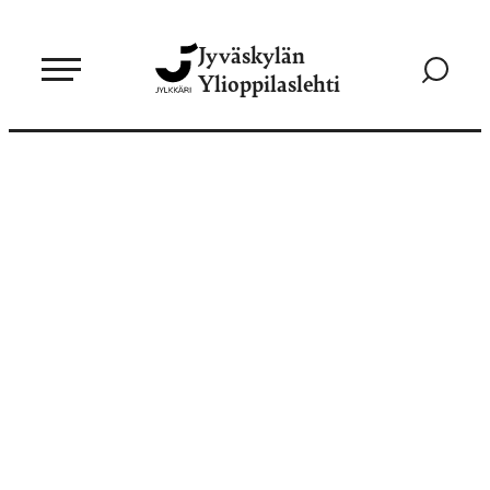
Siirry
Jyväskylän
suoraan
Siirry
Ylioppilaslehti
sisältöön
hakusivul